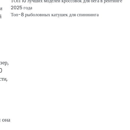
ТОП 10 лучших моделей кроссовок для бега в рейтинге
и
2025 года
Топ-8 рыболовных катушек для спиннинга
й
зер,
0
ти,
 она