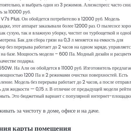
оятельно, и выбрать один из 3 режимов. Алиэкспресс часто сни
ь за 10000 руб.
 V7s Plus. Он обойдется потребителю в 12000 руб. Модель
адке, этот аппарат заказывали более 12000 раз. О пылесосе хор
как сухую, так и влажную уборку, чистит он турбощеткой и одно
трена. Бак для сбора грязи на 0,3 л меняется на емкость для
ор без перерыва работает до 2 часов на одном заряде, управляетс
 на базе. Мощность модели – 600 Па. Модный дизайн и расцвет
ачестве подарка.
0W. На Али он обойдется в 11000 руб. Изготовитель предлага
 мощностью 1200 Па и 2 режимами очистки поверхностей. Есть
ление. Модель без перерыва работает до 2 часов, а после отправ
ь для жидкости — 0,15 л. В отличие от предыдущей модели рейт
 мыть. Это бюджетный вариант с популярной интернет-площадки
вать за чистоту в доме, офисе и на даче.
ения карты помещения