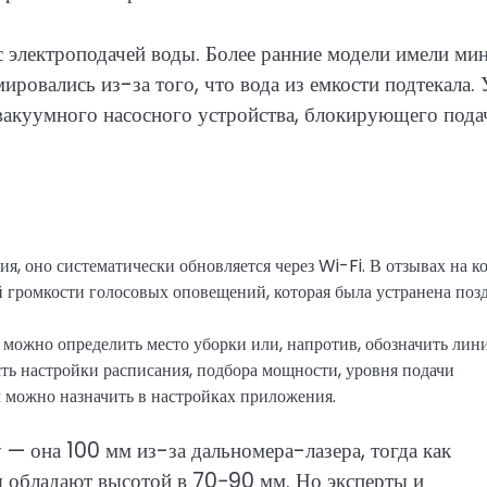
электроподачей воды. Более ранние модели имели мин
ировались из-за того, что вода из емкости подтекала. 
акуумного насосного устройства, блокирующего пода
я, оно систематически обновляется через Wi-Fi. В отзывах на к
 громкости голосовых оповещений, которая была устранена позд
 можно определить место уборки или, напротив, обозначить лин
ость настройки расписания, подбора мощности, уровня подачи
 можно назначить в настройках приложения.
— она 100 мм из-за дальномера-лазера, тогда как
ы обладают высотой в 70−90 мм. Но эксперты и