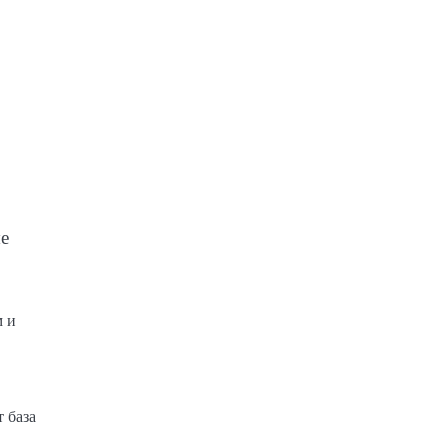
ые
м и
 база