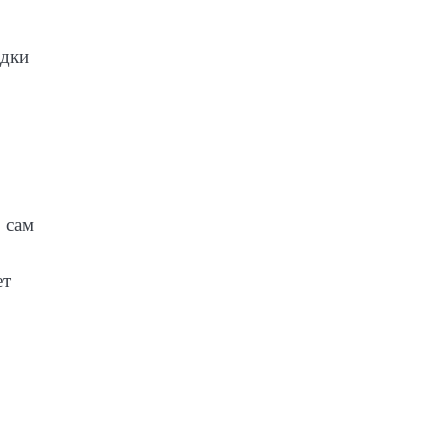
ядки
 сам
ет