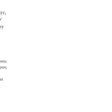
ус,
У
чу
онец
нее,
ии