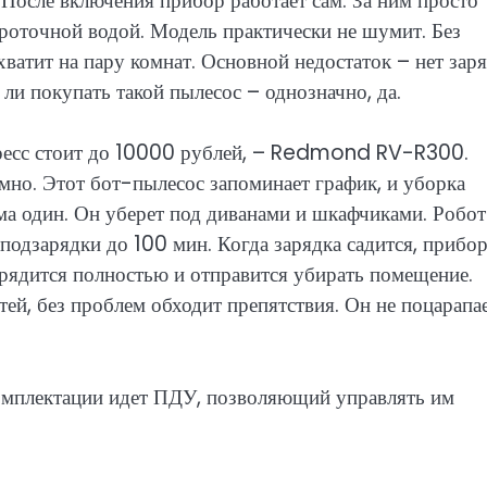
. После включения прибор работает сам. За ним просто
роточной водой. Модель практически не шумит. Без
хватит на пару комнат. Основной недостаток – нет зар
 ли покупать такой пылесос – однозначно, да.
пресс стоит до 10000 рублей, – Redmond RV-R300.
мно. Этот бот-пылесос запоминает график, и уборка
ома один. Он уберет под диванами и шкафчиками. Робот
подзарядки до 100 мин. Когда зарядка садится, прибор
арядится полностью и отправится убирать помещение.
тей, без проблем обходит препятствия. Он не поцарапа
комплектации идет ПДУ, позволяющий управлять им
: