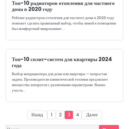
Топ-10 радиаторов отопления для частного
дома в 2020 году
Рейтинг радиаторов отопления для частного дома в 2020 году
поможет сделать правильный выбор, чтобы зимой в помещении
был комфортный микроклимат.…
Топ-10 сплит-систем для квартиры 2024
года
Выбор кондиционера для дома или квартиры — непростая
задача. Производители климатической техники предлагают
множество аппаратов с различными параметрами. Важно
учесть…
Пагинация
Назад
1
2
3
4
Далее
записей
Найти: